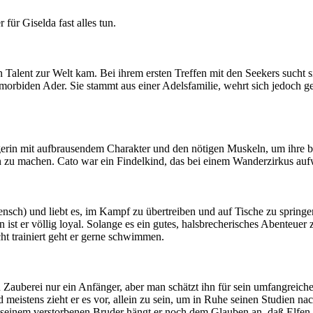
 für Giselda fast alles tun.
Talent zur Welt kam. Bei ihrem ersten Treffen mit den Seekers sucht sie
morbiden Ader. Sie stammt aus einer Adelsfamilie, wehrt sich jedoch ge
egerin mit aufbrausendem Charakter und den nötigen Muskeln, um ihre b
zu machen. Cato war ein Findelkind, das bei einem Wanderzirkus aufw
nsch) und liebt es, im Kampf zu übertreiben und auf Tische zu springen
ist er völlig loyal. Solange es ein gutes, halsbrecherisches Abenteuer 
ht trainiert geht er gerne schwimmen.
en Zauberei nur ein Anfänger, aber man schätzt ihn für sein umfangreic
stens zieht er es vor, allein zu sein, um in Ruhe seinen Studien nach
 seinem verstorbenen Bruder hängt er noch dem Glauben an, daß Elfen 