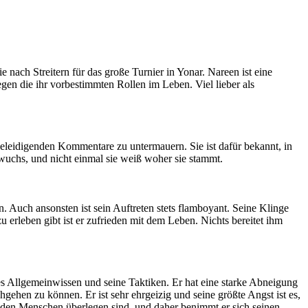
 nach Streitern für das große Turnier in Yonar. Nareen ist eine
gen die ihr vorbestimmten Rollen im Leben. Viel lieber als
eleidigenden Kommentare zu untermauern. Sie ist dafür bekannt, in
uchs, und nicht einmal sie weiß woher sie stammt.
. Auch ansonsten ist sein Auftreten stets flamboyant. Seine Klinge
zu erleben gibt ist er zufrieden mit dem Leben. Nichts bereitet ihm
hes Allgemeinwissen und seine Taktiken. Er hat eine starke Abneigung
gehen zu können. Er ist sehr ehrgeizig und seine größte Angst ist es,
den Menschen überlegen sind, und daher benimmt er sich seinen