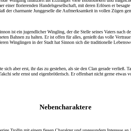
hende Wingling finanziert als Erzmagier viele Bibliotheken und magisc
mer einer florierenden Handelsgesellschaft, mit deren Erlösen er besa
daß der charmante Junggeselle die Aufmerksamkeit in vollen Zügen geni
on ist ein jugendlicher Wingling, der die Stelle seines Vaters nach des
ten Bahnen zu halten. Er ist offen für alles, genießt das volle Vertraue
en Winglingen in der Stadt hat Sinnon sich die traditionelle Lebenswei
e sich aber erst, ihr das zu gestehen, als sie den Clan gerade verließ. T
kchi sehr ernst und eigenbrötlerisch. Er offenbart nicht gerne etwas vo
Nebencharaktere
 gierige Trollin mit einem fiesen Charakter und ungesundem Interesse an