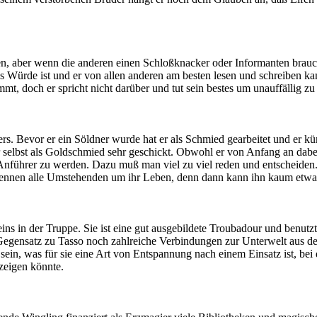
lten, aber wenn die anderen einen Schloßknacker oder Informanten bra
ns Würde ist und er von allen anderen am besten lesen und schreiben ka
mt, doch er spricht nicht darüber und tut sein bestes um unauffällig zu
ekers. Bevor er ein Söldner wurde hat er als Schmied gearbeitet und er
selbst als Goldschmied sehr geschickt. Obwohl er von Anfang an dabei
 Anführer zu werden. Dazu muß man viel zu viel reden und entscheiden.
rennen alle Umstehenden um ihr Leben, denn dann kann ihn kaum etwa
eins in der Truppe. Sie ist eine gut ausgebildete Troubadour und benu
Gegensatz zu Tasso noch zahlreiche Verbindungen zur Unterwelt aus der Z
ft sein, was für sie eine Art von Entspannung nach einem Einsatz ist, 
 zeigen könnte.