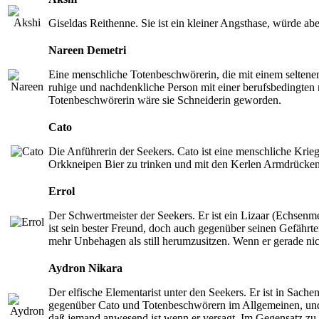
Giseldas Reithenne. Sie ist ein kleiner Angsthase, würde aber
Nareen Demetri
Eine menschliche Totenbeschwörerin, die mit einem seltenen 
ruhige und nachdenkliche Person mit einer berufsbedingten 
Totenbeschwörerin wäre sie Schneiderin geworden.
Cato
Die Anführerin der Seekers. Cato ist eine menschliche Kri
Orkkneipen Bier zu trinken und mit den Kerlen Armdrücken 
Errol
Der Schwertmeister der Seekers. Er ist ein Lizaar (Echsenme
ist sein bester Freund, doch auch gegenüber seinen Gefährten 
mehr Unbehagen als still herumzusitzen. Wenn er gerade nic
Aydron Nikara
Der elfische Elementarist unter den Seekers. Er ist in Sach
gegenüber Cato und Totenbeschwörern im Allgemeinen, und mei
daß jemand anwesend ist wenn er versagt. Im Gegensatz zu