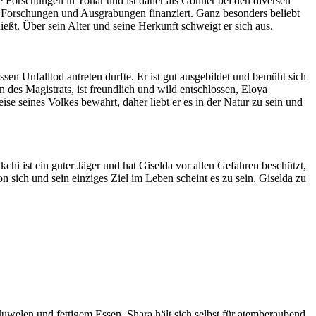
he Forschungen in Yonar und ist daher als Gönner bei den diversen
gte Forschungen und Ausgrabungen finanziert. Ganz besonders beliebt
eßt. Über sein Alter und seine Herkunft schweigt er sich aus.
sen Unfalltod antreten durfte. Er ist gut ausgebildet und bemüht sich
n des Magistrats, ist freundlich und wild entschlossen, Eloya
se seines Volkes bewahrt, daher liebt er es in der Natur zu sein und
akchi ist ein guter Jäger und hat Giselda vor allen Gefahren beschützt,
n sich und sein einziges Ziel im Leben scheint es zu sein, Giselda zu
 Juwelen und fettigem Essen. Shara hält sich selbst für atemberaubend