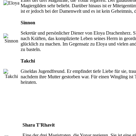
Einer der drei Magistrate, die Yonar regieren. Der gutausse
Magiergilden sehr beliebt. Darüber hinaus ist er Miteigentü
ist er jedoch bei der Damenwelt und es ist kein Geheimnis, 
Sinnon
Sekretär und persönlicher Diener von Eloya Drachenherz. Sinn
nach Kräften, das komplizierte Leben seines Herrn in geordne
glücklich zu machen. Im Gegensatz zu Eloya und vielen ander
zu basteln.
Takchi
Giseldas Jugendfreund. Er empfindet tiefe Liebe für sie, traut
nachdem ihre Mutter gestorben war. Für einen Wingling ist Ta
heiraten.
Shara T'Rhavit
Eine der drei Magistraten, die Yonar regieren. Sie ist eine